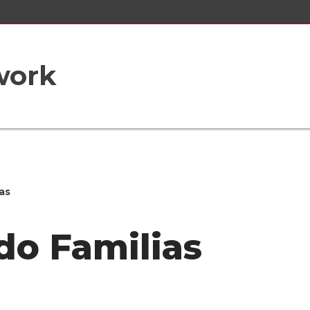
work
as
do Familias